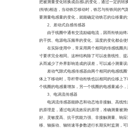
把被测量变化转换成自感L的变化，通过一定的转
(衔铁)相连，当动铁芯移动时，铁芯与衔铁间的气
要测量电感量的变化，就能确定动铁芯的位移量的
2、差动式自感传感器
由于线圈中通有交流励磁电流，因而衔铁始终承
的干扰、电源电压频率的变化、温度的变化都会使
在实际使用中，常采用两个相同的传感线圈共用
寸要求完全相同。这种结构除了可以改善线性、提
从而减少了外界影响造成的误差，可以减小测量误
差动气隙式电感传感器由两个相同的电感线圈1
体上下移动时，导杆带动衔铁也以相同的位移上下
个线圈的电感量增加，另一个线圈的电感量减小，
3、电涡流传感器
电涡流传感器能静态和动态地非接触、高线性度
的原理是，通过电涡流效应的原理，准确测量被测
好、灵敏度高、抗干扰能力强、非接触测量、响应
移、轴振动、轴转速等参数进行长期实时监测，可