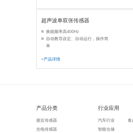
超声波单双张传感器
换能频率高400Hz
自动教导设定、自动运行，操作简
单
适用范围广：纸张印刷、装配、折
>产品详情
页、包装、太阳能硅片、PCB板制
造
...
产品分类
行业应用
接近传感器
汽车行业
食
光电传感器
智能仓储